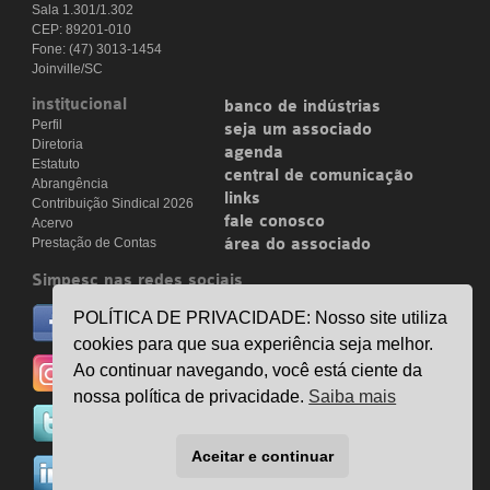
Sala 1.301/1.302
CEP: 89201-010
Fone: (47) 3013-1454
Joinville/SC
institucional
banco de indústrias
Perfil
seja um associado
Diretoria
agenda
Estatuto
central de comunicação
Abrangência
links
Contribuição Sindical 2026
fale conosco
Acervo
Prestação de Contas
área do associado
Simpesc nas redes sociais
no facebook
POLÍTICA DE PRIVACIDADE: Nosso site utiliza
/simpesc
cookies para que sua experiência seja melhor.
no instagram
Ao continuar navegando, você está ciente da
@simpescplasticos
nossa política de privacidade.
Saiba mais
no twitter
@simpesc
Aceitar e continuar
no linkedin
/simpesc