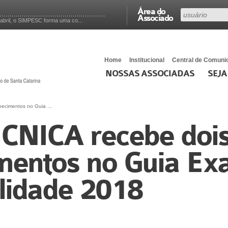
Área do
Associado
abril, o SIMPESC forma uma co...
Home
Institucional
Central de Comuni
NOSSAS ASSOCIADAS
SEJA
cimentos no Guia ...
NICA recebe doi
mentos no Guia Ex
lidade 2018