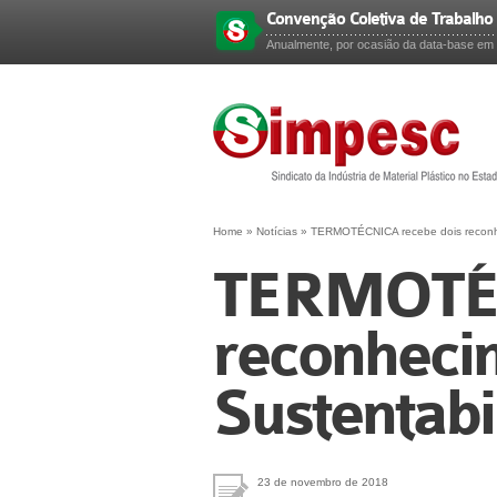
Convenção Coletiva de Trabalho
Esqueceu sua senha?
Anualmente, por ocasião da data-base em 
Home
»
Notícias
»
TERMOTÉCNICA recebe dois reconhe
TERMOTÉC
reconheci
Sustentabi
23 de novembro de 2018