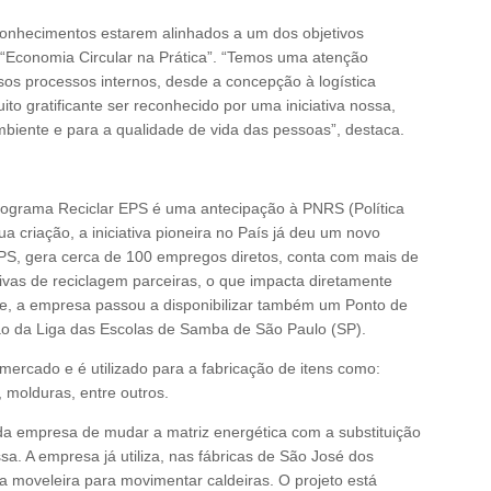
econhecimentos estarem alinhados a um dos objetivos
a “Economia Circular na Prática”. “Temos uma atenção
sos processos internos, desde a concepção à logística
to gratificante ser reconhecido por uma iniciativa nossa,
iente e para a qualidade de vida das pessoas”, destaca.
rograma Reciclar EPS é uma antecipação à PNRS (Política
a criação, a iniciativa pioneira no País já deu um novo
EPS, gera cerca de 100 empregos diretos, conta com mais de
ivas de reciclagem parceiras, o que impacta diretamente
te, a empresa passou a disponibilizar também um Ponto de
ão da Liga das Escolas de Samba de São Paulo (SP).
 mercado e é utilizado para a fabricação de itens como:
, molduras, entre outros.
da empresa de mudar a matriz energética com a substituição
sa. A empresa já utiliza, nas fábricas de São José dos
a moveleira para movimentar caldeiras. O projeto está