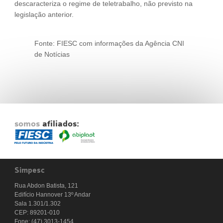
descaracteriza o regime de teletrabalho, não previsto na
legislação anterior.
Fonte: FIESC com informações da Agência CNI
de Notícias
somos
afiliados:
Simpesc
Rua Abdon Batista, 121
Edifício Hannover 13º Andar
Sala 1.301/1.302
CEP: 89201-010
Fone: (47) 3013-1454