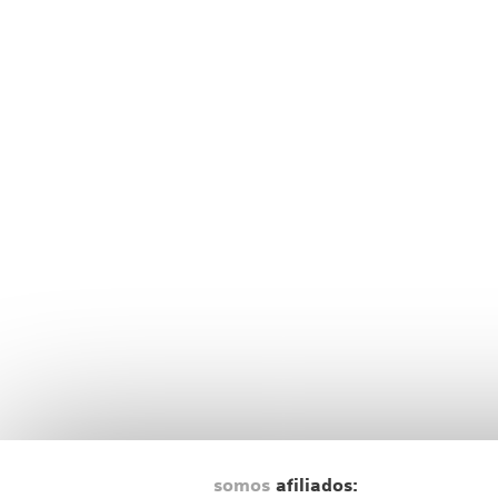
somos
afiliados: