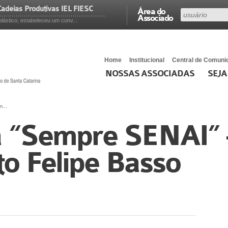
adeias Produtivas IEL FIESC
Área do
Associado
ástico, estabeleceu um conv...
Home
Institucional
Central de Comuni
NOSSAS ASSOCIADAS
SEJA
...
 “Sempre SENAI” 
o Felipe Basso