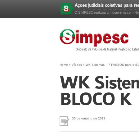
Ações judiciais coletivas para r
Esqueceu sua senha?
O SIMPESC realizou um convênio com Nels
Home
»
Vídeos
»
WK Sistemas – 7 PASSOS para o 
WK Sistem
BLOCO K
30 de outubro de 2018