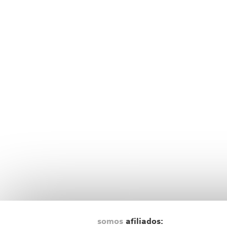
somos
afiliados: