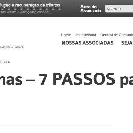
edução e recuperação de tributos
Área do
Associado
on Wilians & Advogados Associa...
Home
Institucional
Central de Comuni
NOSSAS ASSOCIADAS
SEJA
BLOCO K
as – 7 PASSOS pa