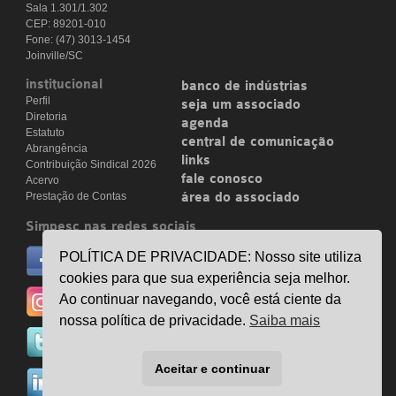
Sala 1.301/1.302
CEP: 89201-010
Fone: (47) 3013-1454
Joinville/SC
institucional
banco de indústrias
Perfil
seja um associado
Diretoria
agenda
Estatuto
central de comunicação
Abrangência
links
Contribuição Sindical 2026
fale conosco
Acervo
Prestação de Contas
área do associado
Simpesc nas redes sociais
no facebook
POLÍTICA DE PRIVACIDADE: Nosso site utiliza
/simpesc
cookies para que sua experiência seja melhor.
no instagram
Ao continuar navegando, você está ciente da
@simpescplasticos
nossa política de privacidade.
Saiba mais
no twitter
@simpesc
Aceitar e continuar
no linkedin
/simpesc