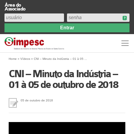
Área do
Associado
Home
Institucional
Perfil
Diretoria
Home
»
Vídeos
»
CNI – Minuto da Indústria – 01 à 05 ...
Estatuto
CNI – Minuto da Indústria –
Abrangência
01 à 05 de outubro de 2018
Contribuição Sindical 2026
Acervo
Prestação de Contas
05 de outubro de 2018
Central de Comunicação
Links
Agenda