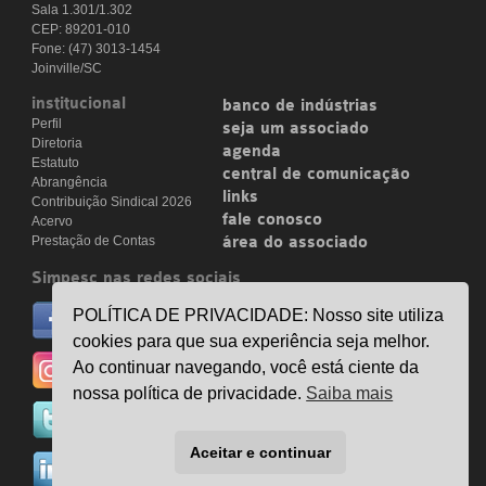
Sala 1.301/1.302
CEP: 89201-010
Fone: (47) 3013-1454
Joinville/SC
institucional
banco de indústrias
Perfil
seja um associado
Diretoria
agenda
Estatuto
central de comunicação
Abrangência
links
Contribuição Sindical 2026
fale conosco
Acervo
Prestação de Contas
área do associado
Simpesc nas redes sociais
no facebook
POLÍTICA DE PRIVACIDADE: Nosso site utiliza
/simpesc
cookies para que sua experiência seja melhor.
no instagram
Ao continuar navegando, você está ciente da
@simpescplasticos
nossa política de privacidade.
Saiba mais
no twitter
@simpesc
Aceitar e continuar
no linkedin
/simpesc