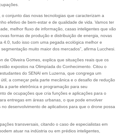
ocupações.
nfim, o conjunto das novas tecnologias que caracterizam a
nho efetivo de bem-estar e de qualidade de vida. Vamos ter
dade, melhor fluxo de informação, casas inteligentes que vão
novas formas de produção e distribuição de energia, novas
ria 4.0, tudo isso com uma pegada ecológica melhor e
segmentação muito maior dos mercados”, afirma Lucchesi.
on de Oliveira Gomes, explica que situações reais que os
r estão expostos na Olimpíada do Conhecimento. Citou o
r estudantes do SENAI em Luzerna, que congrega um
 útil, a começar pela parte mecânica e o desafio de redução
a a parte eletrônica e programação para seu
nto de ocupações que cria funções e aplicações para o
para entregas em áreas urbanas, o que pode envolver
tas no desenvolvimento de aplicativos para que o drone possa
pações transversais, citando o caso de especialistas em
dem atuar na indústria ou em prédios inteligentes,