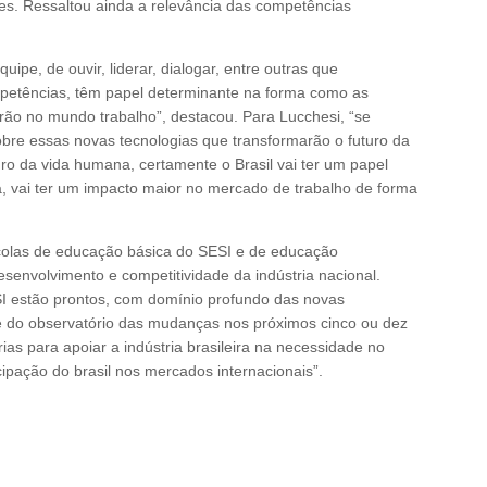
des. Ressaltou ainda a relevância das competências
pe, de ouvir, liderar, dialogar, entre outras que
etências, têm papel determinante na forma como as
ão no mundo trabalho”, destacou. Para Lucchesi, “se
obre essas novas tecnologias que transformarão o futuro da
uro da vida humana, certamente o Brasil vai ter um papel
a, vai ter um impacto maior no mercado de trabalho de forma
scolas de educação básica do SESI e de educação
esenvolvimento e competitividade da indústria nacional.
I estão prontos, com domínio profundo das novas
 do observatório das mudanças nos próximos cinco ou dez
s para apoiar a indústria brasileira na necessidade no
cipação do brasil nos mercados internacionais”.