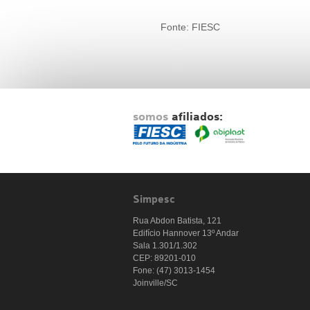
Fonte: FIESC
somos
afiliados:
Simpesc
Rua Abdon Batista, 121
Edifício Hannover 13º Andar
Sala 1.301/1.302
CEP: 89201-010
Fone: (47) 3013-1454
Joinville/SC