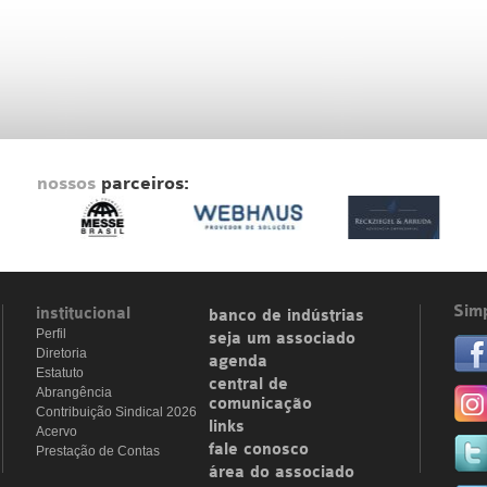
nossos
parceiros:
Simp
institucional
banco de indústrias
Perfil
seja um associado
Diretoria
agenda
Estatuto
central de
Abrangência
comunicação
Contribuição Sindical 2026
links
Acervo
fale conosco
Prestação de Contas
área do associado