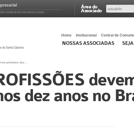
presarial
Área do
Associado
 sindical na estrutura corpo...
Home
Institucional
Central de Comuni
NOSSAS ASSOCIADAS
SEJA
os próximos dez ...
ROFISSÕES devem 
os dez anos no Bra