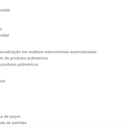
redial
as
edial
ecialização em análises instrumentais automatizadas
to de produtos poliméricos
 produtos poliméricos
oda
o
ica de poços
ada de petróleo