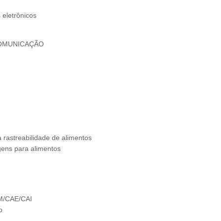
 eletrônicos
COMUNICAÇÃO
a rastreabilidade de alimentos
gens para alimentos
M/CAE/CAI
o