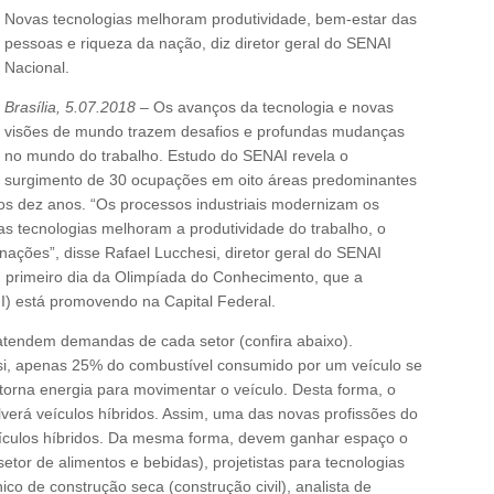
Novas tecnologias melhoram produtividade, bem-estar das
pessoas e riqueza da nação, diz diretor geral do SENAI
Nacional.
Brasília, 5.07.2018
– Os avanços da tecnologia e novas
visões de mundo trazem desafios e profundas mudanças
no mundo do trabalho. Estudo do SENAI revela o
surgimento de 30 ocupações em oito áreas predominantes
imos dez anos. “Os processos industriais modernizam os
as tecnologias melhoram a produtividade do trabalho, o
ações”, disse Rafael Lucchesi, diretor geral do SENAI
), primeiro dia da Olimpíada do Conhecimento, que a
I) está promovendo na Capital Federal.
atendem demandas de cada setor (confira abaixo).
si, apenas 25% do combustível consumido por um veículo se
orna energia para movimentar o veículo. Desta forma, o
lverá veículos híbridos. Assim, uma das novas profissões do
eículos híbridos. Da mesma forma, devem ganhar espaço o
etor de alimentos e bebidas), projetistas para tecnologias
o de construção seca (construção civil), analista de