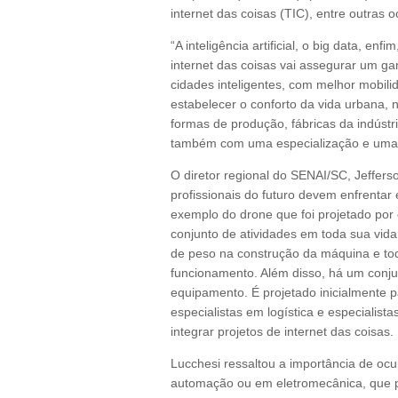
internet das coisas (TIC), entre outras 
“A inteligência artificial, o big data, e
internet das coisas vai assegurar um ga
cidades inteligentes, com melhor mobili
estabelecer o conforto da vida urbana, 
formas de produção, fábricas da indúst
também com uma especialização e uma 
O diretor regional do SENAI/SC, Jeffers
profissionais do futuro devem enfrenta
exemplo do drone que foi projetado po
conjunto de atividades em toda sua vida
de peso na construção da máquina e tod
funcionamento. Além disso, há um conju
equipamento. É projetado inicialmente 
especialistas em logística e especialis
integrar projetos de internet das coisas.
Lucchesi ressaltou a importância de ocu
automação ou em eletromecânica, que po