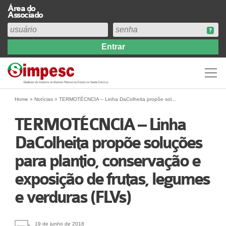
Área do
Associado
Home
Institucional
Perfil
Diretoria
Home
»
Notícias
»
TERMOTÉCNCIA – Linha DaColheita propõe sol...
Estatuto
TERMOTÉCNCIA – Linha
Abrangência
DaColheita propõe soluções
Contribuição Sindical 2026
para plantio, conservação e
Acervo
Prestação de Contas
exposição de frutas, legumes
Central de Comunicação
e verduras (FLVs)
Links
Agenda
19 de junho de 2018