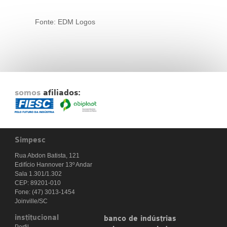
Fonte: EDM Logos
somos
afiliados:
Simpesc
Rua Abdon Batista, 121
Edifício Hannover 13º Andar
Sala 1.301/1.302
CEP: 89201-010
Fone: (47) 3013-1454
Joinville/SC
institucional
banco de indústrias