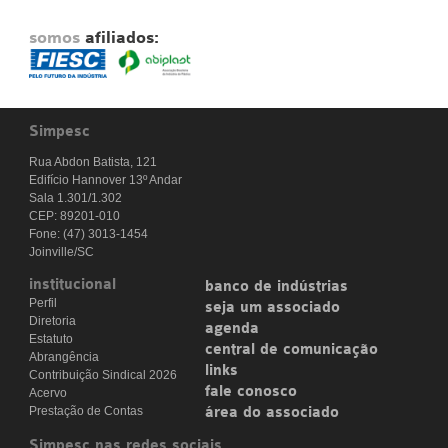
somos
afiliados:
Simpesc
Rua Abdon Batista, 121
Edifício Hannover 13º Andar
Sala 1.301/1.302
CEP: 89201-010
Fone: (47) 3013-1454
Joinville/SC
institucional
banco de indústrias
Perfil
seja um associado
Diretoria
agenda
Estatuto
central de comunicação
Abrangência
links
Contribuição Sindical 2026
fale conosco
Acervo
Prestação de Contas
área do associado
Simpesc nas redes sociais