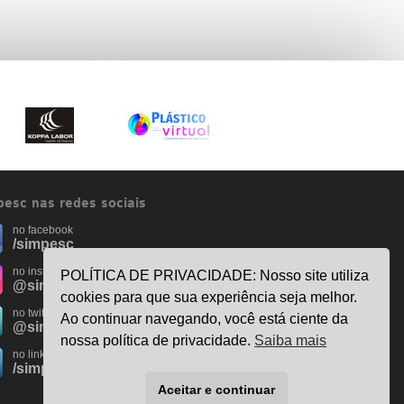
esc nas redes sociais
no facebook
/simpesc
no instagram
POLÍTICA DE PRIVACIDADE: Nosso site utiliza
@simpescplasticos
cookies para que sua experiência seja melhor.
no twitter
Ao continuar navegando, você está ciente da
@simpesc
nossa política de privacidade.
Saiba mais
no linkedin
/simpesc
Aceitar e continuar