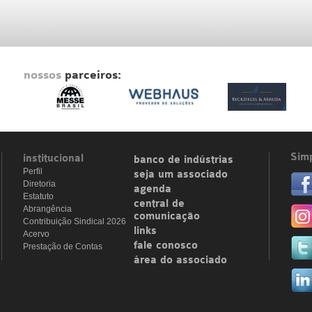
nossos
parceiros:
Simp
institucional
banco de indústrias
Perfil
seja um associado
Diretoria
agenda
Estatuto
central de
Abrangência
comunicação
Contribuição Sindical 2026
links
Acervo
fale conosco
Prestação de Contas
área do associado