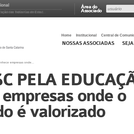
ional
Área do
Associado
ão das Indústrias do Estad...
stado de Santa Catarina de...
Home
Institucional
Central de Comuni
NOSSAS ASSOCIADAS
SEJA
hece empresas onde...
SC PELA EDUCAÇ
 empresas onde o
o é valorizado