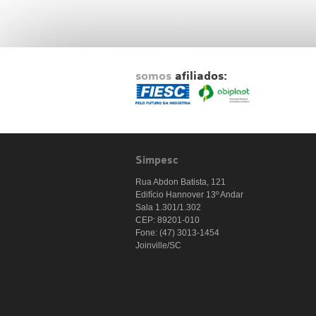
somos
afiliados:
Simpesc
Rua Abdon Batista, 121
Edifício Hannover 13º Andar
Sala 1.301/1.302
CEP: 89201-010
Fone: (47) 3013-1454
Joinville/SC