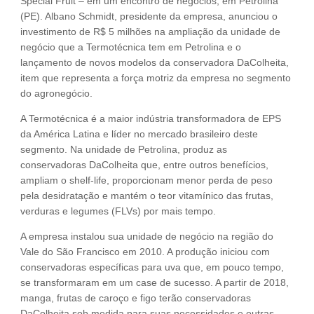
Special Fruit – em um encontro de negócios, em Petrolina
(PE). Albano Schmidt, presidente da empresa, anunciou o
investimento de R$ 5 milhões na ampliação da unidade de
negócio que a Termotécnica tem em Petrolina e o
lançamento de novos modelos da conservadora DaColheita,
item que representa a força motriz da empresa no segmento
do agronegócio.
A Termotécnica é a maior indústria transformadora de EPS
da América Latina e líder no mercado brasileiro deste
segmento. Na unidade de Petrolina, produz as
conservadoras DaColheita que, entre outros benefícios,
ampliam o shelf-life, proporcionam menor perda de peso
pela desidratação e mantém o teor vitamínico das frutas,
verduras e legumes (FLVs) por mais tempo.
A empresa instalou sua unidade de negócio na região do
Vale do São Francisco em 2010. A produção iniciou com
conservadoras específicas para uva que, em pouco tempo,
se transformaram em um case de sucesso. A partir de 2018,
manga, frutas de caroço e figo terão conservadoras
DaColheita sob medida para suas necessidades e outras