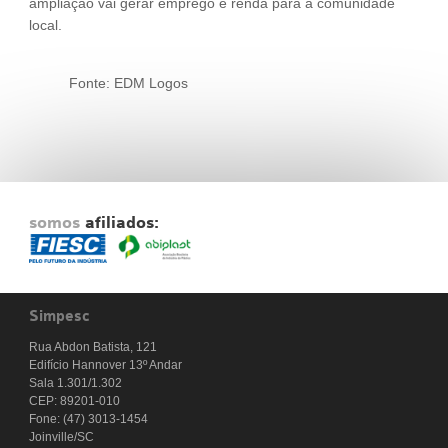
ampliação vai gerar emprego e renda para a comunidade
local.
Fonte: EDM Logos
somos
afiliados:
Simpesc
Rua Abdon Batista, 121
Edifício Hannover 13º Andar
Sala 1.301/1.302
CEP: 89201-010
Fone: (47) 3013-1454
Joinville/SC