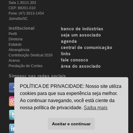
Sala 1.301/1.302
CEP: 89201-010
Fone: (47) 3013-1454
Joinville/SC
institucional
banco de indústrias
Perfil
seja um associado
Diretoria
agenda
Estatuto
central de comunicação
Abrangência
links
Contribuição Sindical 2026
fale conosco
Acervo
Prestação de Contas
área do associado
Simpesc nas redes sociais
no facebook
POLÍTICA DE PRIVACIDADE: Nosso site utiliza
/simpesc
cookies para que sua experiência seja melhor.
no instagram
Ao continuar navegando, você está ciente da
@simpescplasticos
nossa política de privacidade.
Saiba mais
no twitter
@simpesc
Aceitar e continuar
no linkedin
/simpesc