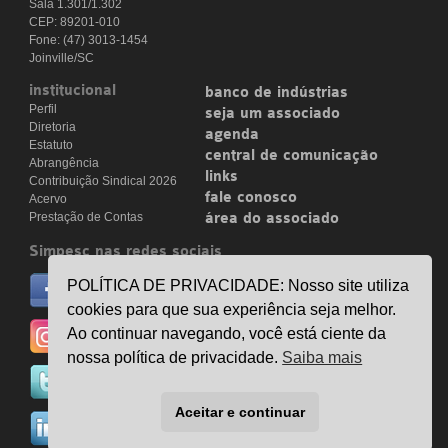
Sala 1.301/1.302
CEP: 89201-010
Fone: (47) 3013-1454
Joinville/SC
institucional
banco de indústrias
Perfil
seja um associado
Diretoria
agenda
Estatuto
central de comunicação
Abrangência
links
Contribuição Sindical 2026
fale conosco
Acervo
Prestação de Contas
área do associado
Simpesc nas redes sociais
no facebook
POLÍTICA DE PRIVACIDADE: Nosso site utiliza
/simpesc
cookies para que sua experiência seja melhor.
no instagram
Ao continuar navegando, você está ciente da
@simpescplasticos
nossa política de privacidade.
Saiba mais
no twitter
@simpesc
Aceitar e continuar
no linkedin
/simpesc