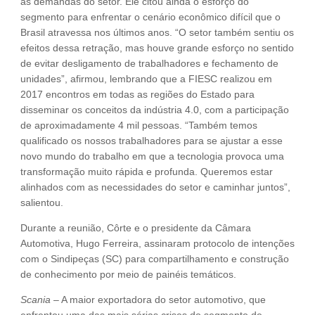
as demandas do setor. Ele citou ainda o esforço do
segmento para enfrentar o cenário econômico difícil que o
Brasil atravessa nos últimos anos. “O setor também sentiu os
efeitos dessa retração, mas houve grande esforço no sentido
de evitar desligamento de trabalhadores e fechamento de
unidades”, afirmou, lembrando que a FIESC realizou em
2017 encontros em todas as regiões do Estado para
disseminar os conceitos da indústria 4.0, com a participação
de aproximadamente 4 mil pessoas. “Também temos
qualificado os nossos trabalhadores para se ajustar a esse
novo mundo do trabalho em que a tecnologia provoca uma
transformação muito rápida e profunda. Queremos estar
alinhados com as necessidades do setor e caminhar juntos”,
salientou.
Durante a reunião, Côrte e o presidente da Câmara
Automotiva, Hugo Ferreira, assinaram protocolo de intenções
com o Sindipeças (SC) para compartilhamento e construção
de conhecimento por meio de painéis temáticos.
Scania
– A maior exportadora do setor automotivo, que
enfrentou uma das mais sérias crises do segmento de