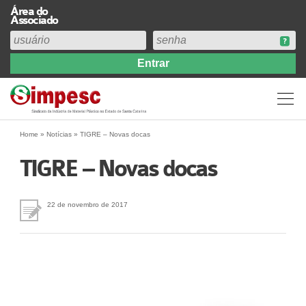
Área do
Associado
Home
Institucional
Perfil
Diretoria
Home
»
Notícias
»
TIGRE – Novas docas
Estatuto
TIGRE – Novas docas
Abrangência
Contribuição Sindical 2026
22 de novembro de 2017
Acervo
Prestação de Contas
Central de Comunicação
Links
Agenda