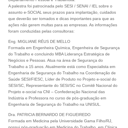
A palestra foi patrocinada pelo SESI / SENAI / IEL sobre o
assunto e-SOCIAL seus prazos para implantação, cuidados
que deverão ser tomados e dicas importantes para que as
ações não gerem multas para as empresas. As informações
foram conduzidas pelas consultoras:
Eng. MIGLIANE RÉUS DE MELLO
Formada em Engenheira Química, Engenheira de Segurança
do Trabalho e concluindo MBA Liderança Estratégica de
Negócios e Pessoas. Atua na área de Segurança do
Trabalho a 15 anos. Atualmente está como Especialista em
Engenharia de Segurança do Trabalho na Coordenação de
Saúde SESI/FIESC, Líder de Produto no Projeto e-social do
SESI/SC, Representante do SESI/SC no Comitê Nacional do
Projeto e-social na CNI – Confederação Nacional das
Indústria e Professora no curso de pós-graduação em
Engenharia de Segurança do Trabalho na UNISUL.
Dra. PATRICIA BERNARDO DE FIGUEIREDO
Formada em Medicina pela Universidade Gama Filho/RJ,
possui pós-graduação em Medicina do Trabalho, em Clínica