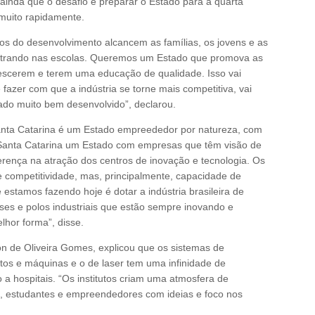
ainda que o desafio é preparar o Estado para a quarta
 muito rapidamente.
tos do desenvolvimento alcancem as famílias, os jovens e as
entrando nas escolas. Queremos um Estado que promova as
escerem e terem uma educação de qualidade. Isso vai
 fazer com que a indústria se torne mais competitiva, vai
do muito bem desenvolvido”, declarou.
anta Catarina é um Estado empreededor por natureza, com
e Santa Catarina um Estado com empresas que têm visão de
erença na atração dos centros de inovação e tecnologia. Os
 e competitividade, mas, principalmente, capacidade de
estamos fazendo hoje é dotar a indústria brasileira de
ses e polos industriais que estão sempre inovando e
hor forma”, disse.
on de Oliveira Gomes, explicou que os sistemas de
tos e máquinas e o de laser tem uma infinidade de
 a hospitais. “Os institutos criam uma atmosfera de
s, estudantes e empreendedores com ideias e foco nos