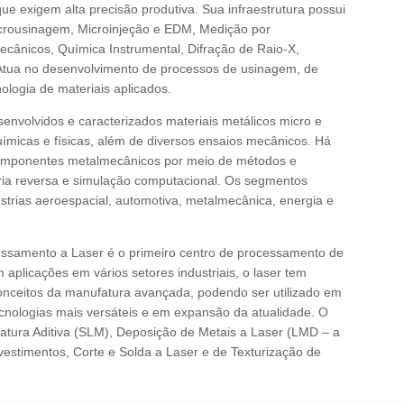
e exigem alta precisão produtiva. Sua infraestrutura possui
crousinagem, Microinjeção e EDM, Medição por
ecânicos, Química Instrumental, Difração de Raio-X,
 Atua no desenvolvimento de processos de usinagem, de
logia de materiais aplicados.
envolvidos e caracterizados materiais metálicos micro e
ímicas e físicas, além de diversos ensaios mecânicos. Há
omponentes metalmecânicos por meio de métodos e
ria reversa e simulação computacional. Os segmentos
strias aeroespacial, automotiva, metalmecânica, energia e
essamento a Laser é o primeiro centro de processamento de
 aplicações em vários setores industriais, o laser tem
onceitos da manufatura avançada, podendo ser utilizado em
tecnologias mais versáteis e em expansão da atualidade. O
ufatura Aditiva (SLM), Deposição de Metais a Laser (LMD – a
stimentos, Corte e Solda a Laser e de Texturização de