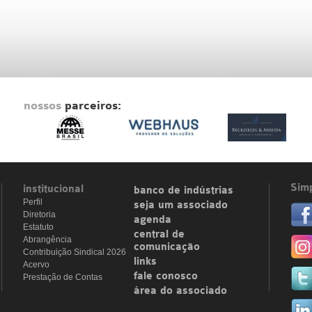
nossos
parceiros:
Simp
institucional
banco de indústrias
Perfil
seja um associado
Diretoria
agenda
Estatuto
central de
Abrangência
comunicação
Contribuição Sindical 2026
links
Acervo
fale conosco
Prestação de Contas
área do associado