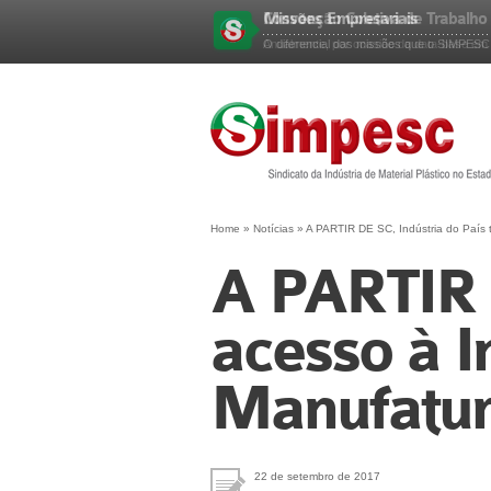
Missões Empresariais
Esqueceu sua senha?
O diferencial das missões que o SIMPESC p
Home
»
Notícias
»
A PARTIR DE SC, Indústria do País t
A PARTIR D
acesso à 
Manufatu
22 de setembro de 2017