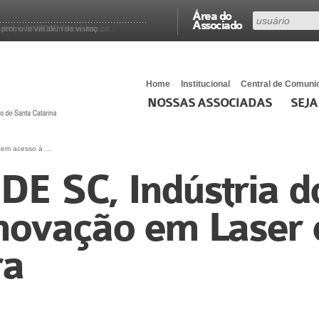
Área do
Associado
romove vai além da visitaç...
Home
Institucional
Central de Comuni
NOSSAS ASSOCIADAS
SEJA
em acesso à ...
E SC, Indústria d
Inovação em Laser 
ra