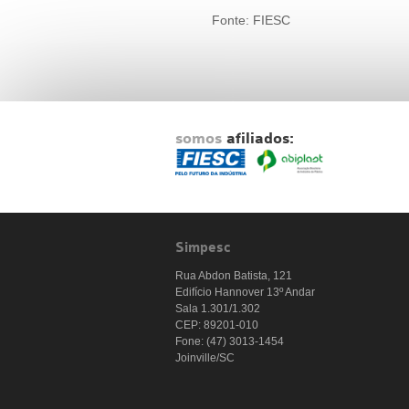
Fonte: FIESC
somos
afiliados:
Simpesc
Rua Abdon Batista, 121
Edifício Hannover 13º Andar
Sala 1.301/1.302
CEP: 89201-010
Fone: (47) 3013-1454
Joinville/SC