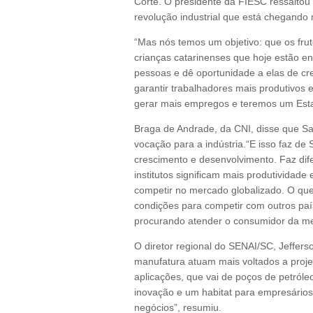
Côrte. O presidente da FIESC ressaltou 
revolução industrial que está chegando
“Mas nós temos um objetivo: que os fru
crianças catarinenses que hoje estão 
pessoas e dê oportunidade a elas de cr
garantir trabalhadores mais produtivos e
gerar mais empregos e teremos um Esta
Braga de Andrade, da CNI, disse que S
vocação para a indústria.“E isso faz d
crescimento e desenvolvimento. Faz dif
institutos significam mais produtividade
competir no mercado globalizado. O que 
condições para competir com outros paí
procurando atender o consumidor da mel
O diretor regional do SENAI/SC, Jeffers
manufatura atuam mais voltados a proje
aplicações, que vai de poços de petróleo
inovação e um habitat para empresário
negócios”, resumiu.