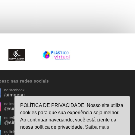
esc nas redes sociais
no facebook
/simpesc
no instagram
POLÍTICA DE PRIVACIDADE: Nosso site utiliza
@simpescplasticos
cookies para que sua experiência seja melhor.
no twitter
Ao continuar navegando, você está ciente da
@simpesc
nossa política de privacidade.
Saiba mais
no linkedin