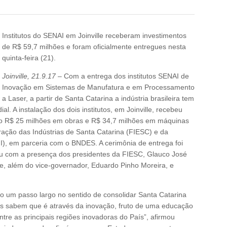
Institutos do SENAI em Joinville receberam investimentos
de R$ 59,7 milhões e foram oficialmente entregues nesta
quinta-feira (21).
Joinville, 21.9.17
– Com a entrega dos institutos SENAI de
Inovação em Sistemas de Manufatura e em Processamento
a Laser, a partir de Santa Catarina a indústria brasileira tem
l. A instalação dos dois institutos, em Joinville, recebeu
do R$ 25 milhões em obras e R$ 34,7 milhões em máquinas
ação das Indústrias de Santa Catarina (FIESC) e da
I), em parceria com o BNDES. A cerimônia de entrega foi
ntou com a presença dos presidentes da FIESC, Glauco José
, além do vice-governador, Eduardo Pinho Moreira, e
 um passo largo no sentido de consolidar Santa Catarina
is sabem que é através da inovação, fruto de uma educação
tre as principais regiões inovadoras do País”, afirmou