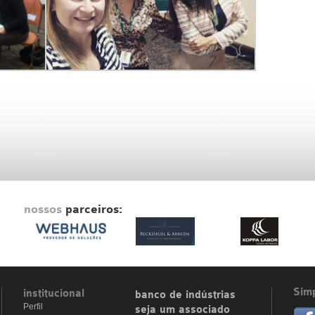
nossos
parceiros:
Simp
institucional
banco de indústrias
Perfil
seja um associado