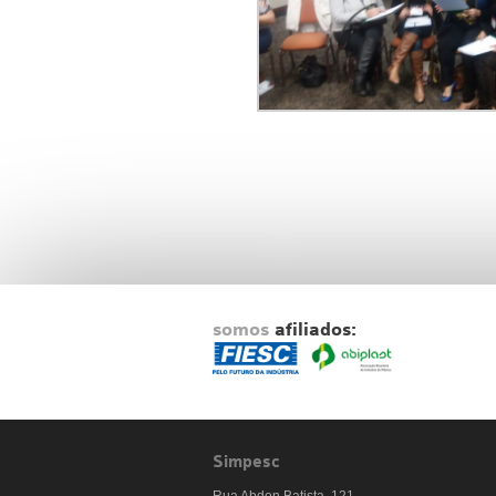
somos
afiliados:
Simpesc