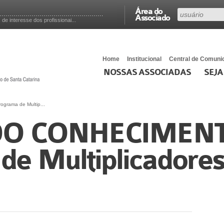
Área do
Associado
e interesse dos profissionai...
Home
Institucional
Central de Comuni
NOSSAS ASSOCIADAS
SEJA
rama de Multip...
DO CONHECIMENT
de Multiplicadore