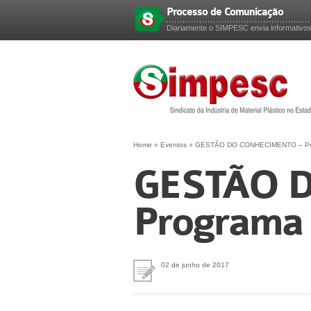
Processo de Comunicação
Esqueceu sua senha?
Diariamente o SIMPESC envia informativos d
Home
»
Eventos
»
GESTÃO DO CONHECIMENTO – Prog
GESTÃO 
Programa 
02 de junho de 2017