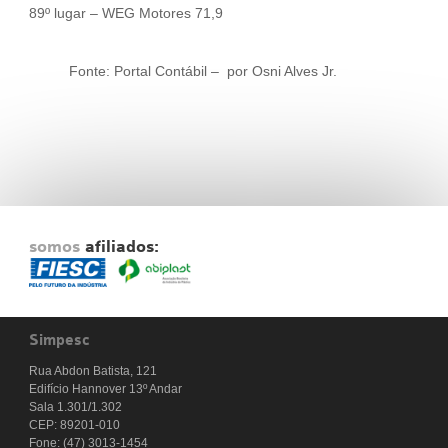
89º lugar – WEG Motores 71,9
Fonte: Portal Contábil – por Osni Alves Jr.
somos
afiliados:
Simpesc
Rua Abdon Batista, 121
Edifício Hannover 13º Andar
Sala 1.301/1.302
CEP: 89201-010
Fone: (47) 3013-1454