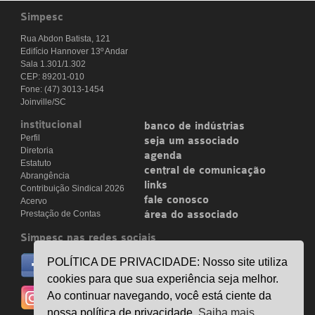
Simpesc
Rua Abdon Batista, 121
Edifício Hannover 13º Andar
Sala 1.301/1.302
CEP: 89201-010
Fone: (47) 3013-1454
Joinville/SC
institucional
banco de indústrias
Perfil
seja um associado
Diretoria
agenda
Estatuto
central de comunicação
Abrangência
links
Contribuição Sindical 2026
fale conosco
Acervo
Prestação de Contas
área do associado
Simpesc nas redes sociais
no facebook
POLÍTICA DE PRIVACIDADE: Nosso site utiliza
/simpesc
cookies para que sua experiência seja melhor.
no instagram
Ao continuar navegando, você está ciente da
@simpescplasticos
nossa política de privacidade.
Saiba mais