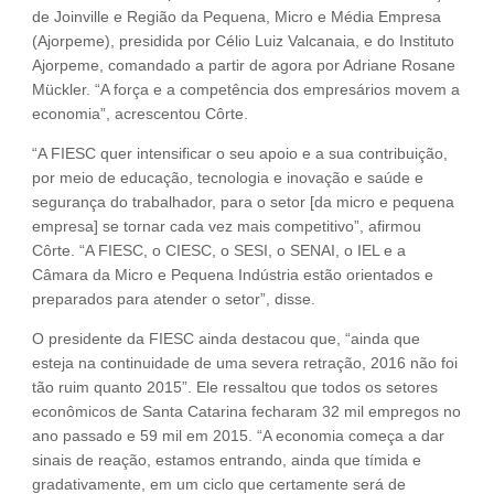
de Joinville e Região da Pequena, Micro e Média Empresa
(Ajorpeme), presidida por Célio Luiz Valcanaia, e do Instituto
Ajorpeme, comandado a partir de agora por Adriane Rosane
Mückler. “A força e a competência dos empresários movem a
economia”, acrescentou Côrte.
“A FIESC quer intensificar o seu apoio e a sua contribuição,
por meio de educação, tecnologia e inovação e saúde e
segurança do trabalhador, para o setor [da micro e pequena
empresa] se tornar cada vez mais competitivo”, afirmou
Côrte. “A FIESC, o CIESC, o SESI, o SENAI, o IEL e a
Câmara da Micro e Pequena Indústria estão orientados e
preparados para atender o setor”, disse.
O presidente da FIESC ainda destacou que, “ainda que
esteja na continuidade de uma severa retração, 2016 não foi
tão ruim quanto 2015”. Ele ressaltou que todos os setores
econômicos de Santa Catarina fecharam 32 mil empregos no
ano passado e 59 mil em 2015. “A economia começa a dar
sinais de reação, estamos entrando, ainda que tímida e
gradativamente, em um ciclo que certamente será de