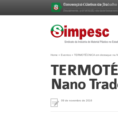
Convenção Coletiva de Trabalho
Esqueceu sua senha?
Anualmente, por ocasião da data-base em 
Home
»
Eventos
»
TERMOTÉCNICA em destaque na 
TERMOTÉC
Nano Tra
09 de novembro de 2016