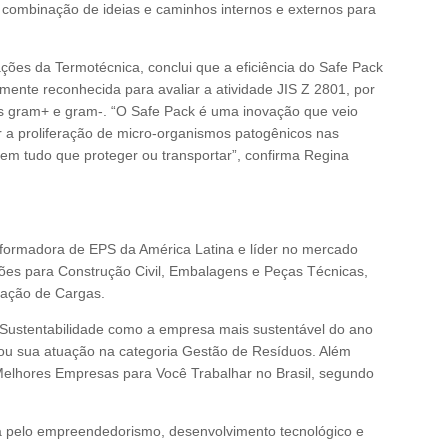
combinação de ideias e caminhos internos e externos para
es da Termotécnica, conclui que a eficiência do Safe Pack
ente reconhecida para avaliar a atividade JIS Z 2801, por
s gram+ e gram-. “O Safe Pack é uma inovação que veio
 a proliferação de micro-organismos patogênicos nas
m tudo que proteger ou transportar”, confirma Regina
nsformadora de EPS da América Latina e líder no mercado
ções para Construção Civil, Embalagens e Peças Técnicas,
ação de Cargas.
 Sustentabilidade como a empresa mais sustentável do ano
cou sua atuação na categoria Gestão de Resíduos. Além
 Melhores Empresas para Você Trabalhar no Brasil, segundo
da pelo empreendedorismo, desenvolvimento tecnológico e