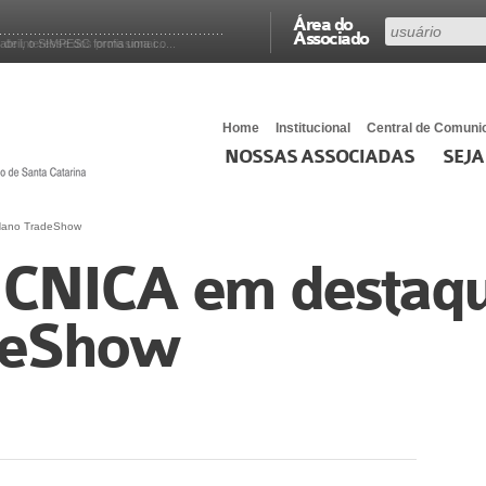
Área do
Associado
abril, o SIMPESC forma uma co...
Home
Institucional
Central de Comuni
NOSSAS ASSOCIADAS
SEJA
Nano TradeShow
NICA em destaqu
deShow