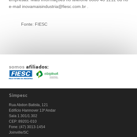
e-mail inovamaisindustria@fiesc.com.br .
Fonte: FIESC
somos
afiliados:
Simpesc
Rua Abdon Batista, 121
Edifício Hannover 13º Andar
Sala 1.301/1.302
CEP: 89201-010
Fone: (47) 3013-1454
Joinville/SC