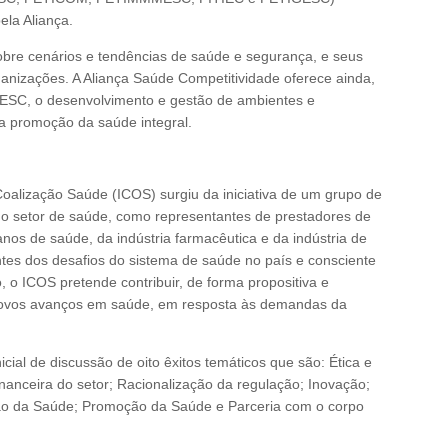
ela Aliança.
 sobre cenários e tendências de saúde e segurança, e seus
ganizações. A Aliança Saúde Competitividade oferece ainda,
IESC, o desenvolvimento e gestão de ambientes e
 promoção da saúde integral.
Coalização Saúde (ICOS) surgiu da iniciativa de um grupo de
 do setor de saúde, como representantes de prestadores de
nos de saúde, da indústria farmacêutica e da indústria de
tes dos desafios do sistema de saúde no país e consciente
 o ICOS pretende contribuir, de forma propositiva e
e novos avanços em saúde, em resposta às demandas da
cial de discussão de oito êxitos temáticos que são: Ética e
inanceira do setor; Racionalização da regulação; Inovação;
ação da Saúde; Promoção da Saúde e Parceria com o corpo