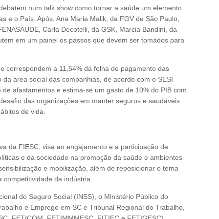
 debatem num talk show como tornar a saúde um elemento
as e o País. Após, Ana Maria Malik, da FGV de São Paulo,
FENASAUDE, Carla Decotelli, da GSK, Marcia Bandini, da
cutem em um painel os passos que devem ser tomados para
úde correspondem a 11,54% da folha de pagamento das
 da área social das companhias, de acordo com o SESI
te de afastamentos e estima-se um gasto de 10% do PIB com
o desafio das organizações em manter seguros e saudáveis
ábitos de vida.
tiva da FIESC, visa ao engajamento e a participação de
olíticas e da sociedade na promoção da saúde e ambientes
ensibilização e mobilização, além de reposicionar o tema
 competitividade da indústria.
acional do Seguro Social (INSS), o Ministério Público do
rabalho e Emprego em SC e Tribunal Regional do Trabalho,
IAESC, FETICOM, FETIMMMESC, FITIEC e FETIGESC)