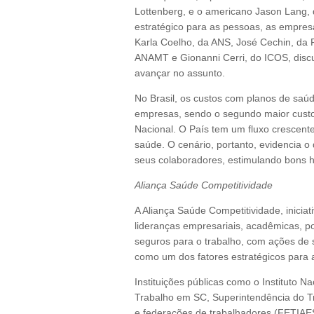
Lottenberg, e o americano Jason Lang,
estratégico para as pessoas, as empres
Karla Coelho, da ANS, José Cechin, da 
ANAMT e Gionanni Cerri, do ICOS, dis
avançar no assunto.
No Brasil, os custos com planos de sa
empresas, sendo o segundo maior custo
Nacional. O País tem um fluxo crescen
saúde. O cenário, portanto, evidencia 
seus colaboradores, estimulando bons h
Aliança Saúde Competitividade
A Aliança Saúde Competitividade, inicia
lideranças empresariais, acadêmicas, p
seguros para o trabalho, com ações de s
como um dos fatores estratégicos para a
Instituições públicas como o Instituto N
Trabalho em SC, Superintendência do T
e federações de trabalhadores (FET