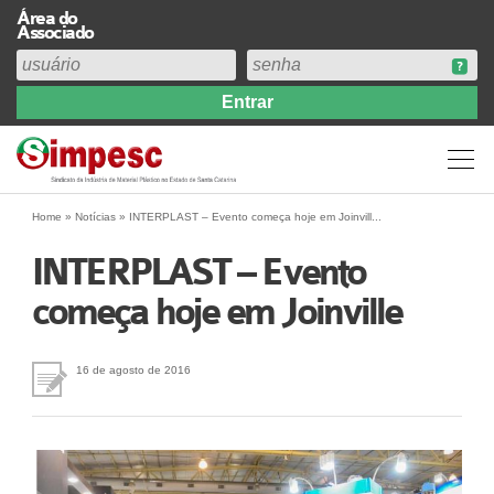
Área do
Associado
Home
Institucional
Perfil
Diretoria
Home
»
Notícias
»
INTERPLAST – Evento começa hoje em Joinvill...
Estatuto
INTERPLAST – Evento
Abrangência
começa hoje em Joinville
Contribuição Sindical 2026
Acervo
Prestação de Contas
16 de agosto de 2016
Central de Comunicação
Links
Agenda