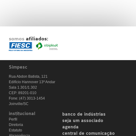
somos
afiliados:
Simpesc
Rua Abdon Batista, 121
Edifício Hannover 13º Andar
Sala 1.301/1.302
CEP: 89201-010
Fone: (47) 3013-1454
Joinville/SC
institucional
banco de indústrias
Perfil
seja um associado
Diretoria
agenda
Estatuto
central de comunicação
Abrangência