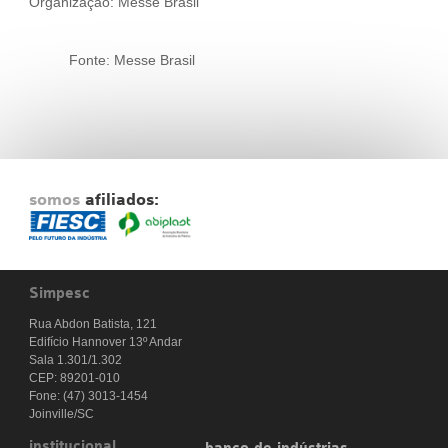
Organização: Messe Brasil
Fonte: Messe Brasil
somos
afiliados:
Simpesc
Rua Abdon Batista, 121
Edifício Hannover 13º Andar
Sala 1.301/1.302
CEP: 89201-010
Fone: (47) 3013-1454
Joinville/SC
institucional