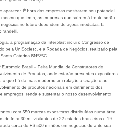
de aparecer. É hora das empresas mostrarem seu potencial.
 mesmo que lenta, as empresas que saírem à frente serão
e negócios no futuro dependem de ações imediatas. E
irandelli.
gia, a programação da Interplast inclui o Congresso de
ado pela UniSociesc, e a Rodada de Negócios, realizado pela
 Santa Catarina BNS/SC.
Euromold Brasil – Feira Mundial de Construtores de
olvimento de Produtos, onde estarão presentes expositores
ão o que há de mais moderno em relação a criação e ao
volvimento de produtos nacionais em detrimento dos
de empregos, renda e sustentar o nosso desenvolvimento
, contou com 550 marcas expositoras distribuídas numa área
 de feira 30 mil visitantes de 22 estados brasileiros e 19
gerado cerca de R$ 500 milhões em negócios durante sua