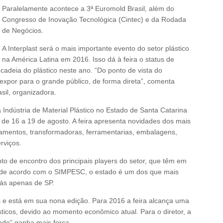
Paralelamente acontece a 3ª Euromold Brasil, além do
Congresso de Inovação Tecnológica (Cintec) e da Rodada
de Negócios.
A Interplast será o mais importante evento do setor plástico
na América Latina em 2016. Isso dá à feira o status de
cadeia do plástico neste ano. “Do ponto de vista do
 expor para o grande público, de forma direta”, comenta
asil, organizadora.
da Indústria de Material Plástico no Estado de Santa Catarina
 de 16 a 19 de agosto. A feira apresenta novidades dos mais
amentos, transformadoras, ferramentarias, embalagens,
rviços.
nto de encontro dos principais players do setor, que têm em
 de acordo com o SIMPESC, o estado é um dos que mais
trás apenas de SP.
os e está em sua nona edição. Para 2016 a feira alcança uma
sticos, devido ao momento econômico atual. Para o diretor, a
ado” ganha mais força.