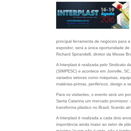
principal ferramenta de negócios para a 
expositor, será a única oportunidade de
Richard Spirandelli, diretor da Messe Br
A Interplast é realizada pelo Sindicato 
(SIMPESC) e acontece em Joinville, SC,
variados setores como máquinas, equip
matérias-primas, periféricos, design e se
Para os visitantes, o evento será um po
Santa Catarina um mercado promissor:
transforma plástico no Brasil, ficando a
A Interplast é realizada a cada dois an
importância ainda maior ao setor de plá
máxima “quem não é visto, não é lembr