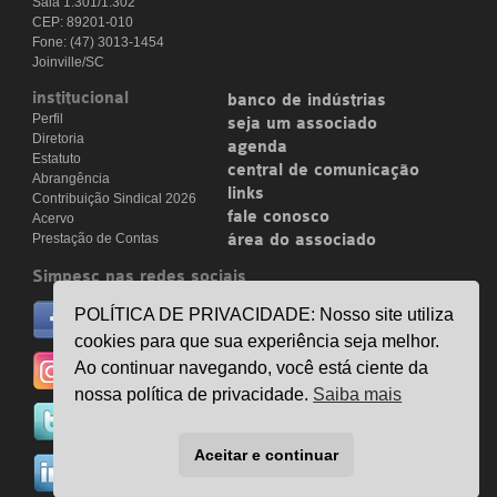
Sala 1.301/1.302
CEP: 89201-010
Fone: (47) 3013-1454
Joinville/SC
institucional
banco de indústrias
Perfil
seja um associado
Diretoria
agenda
Estatuto
central de comunicação
Abrangência
links
Contribuição Sindical 2026
fale conosco
Acervo
Prestação de Contas
área do associado
Simpesc nas redes sociais
no facebook
POLÍTICA DE PRIVACIDADE: Nosso site utiliza
/simpesc
cookies para que sua experiência seja melhor.
no instagram
Ao continuar navegando, você está ciente da
@simpescplasticos
nossa política de privacidade.
Saiba mais
no twitter
@simpesc
Aceitar e continuar
no linkedin
/simpesc