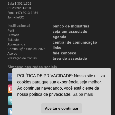
Sala 1.301/1.302
CEP: 89201-010
Fone: (47) 3013-1454
Joinville/SC
institucional
banco de indústrias
Perfil
seja um associado
Diretoria
agenda
Estatuto
central de comunicação
Abrangência
links
Contribuição Sindical 2026
fale conosco
Acervo
Prestação de Contas
área do associado
Simpesc nas redes sociais
no facebook
POLÍTICA DE PRIVACIDADE: Nosso site utiliza
/simpesc
cookies para que sua experiência seja melhor.
no instagram
Ao continuar navegando, você está ciente da
@simpescplasticos
nossa política de privacidade.
Saiba mais
no twitter
@simpesc
Aceitar e continuar
no linkedin
/simpesc