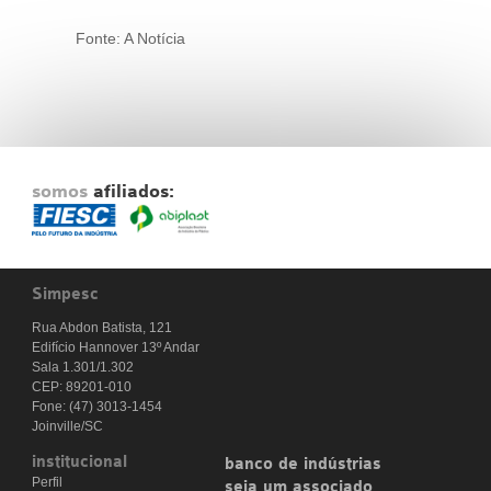
Fonte: A Notícia
somos
afiliados:
Simpesc
Rua Abdon Batista, 121
Edifício Hannover 13º Andar
Sala 1.301/1.302
CEP: 89201-010
Fone: (47) 3013-1454
Joinville/SC
institucional
banco de indústrias
Perfil
seja um associado