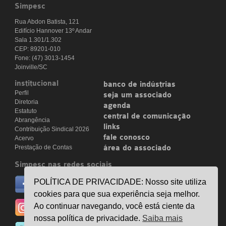
Simpesc
Rua Abdon Batista, 121
Edifício Hannover 13º Andar
Sala 1.301/1.302
CEP: 89201-010
Fone: (47) 3013-1454
Joinville/SC
institucional
banco de indústrias
Perfil
seja um associado
Diretoria
agenda
Estatuto
central de comunicação
Abrangência
links
Contribuição Sindical 2026
fale conosco
Acervo
Prestação de Contas
área do associado
Simpesc nas redes sociais
no facebook
POLÍTICA DE PRIVACIDADE: Nosso site utiliza
/simpesc
cookies para que sua experiência seja melhor.
no instagram
Ao continuar navegando, você está ciente da
@simpescplasticos
nossa política de privacidade.
Saiba mais