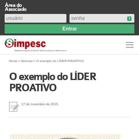
Área do
Associado
Home
Institucional
Perfil
Diretoria
Home
»
Notícias
»
O exemplo do LÍDER PROATIVO
Estatuto
O exemplo do LÍDER
Abrangência
PROATIVO
Contribuição Sindical 2026
Acervo
Prestação de Contas
17 de novembro de 2015
Central de Comunicação
Links
Agenda