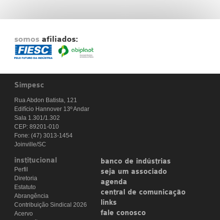
somos
afiliados:
Simpesc
Rua Abdon Batista, 121
Edifício Hannover 13º Andar
Sala 1.301/1.302
CEP: 89201-010
Fone: (47) 3013-1454
Joinville/SC
institucional
banco de indústrias
Perfil
seja um associado
Diretoria
agenda
Estatuto
central de comunicação
Abrangência
links
Contribuição Sindical 2026
fale conosco
Acervo