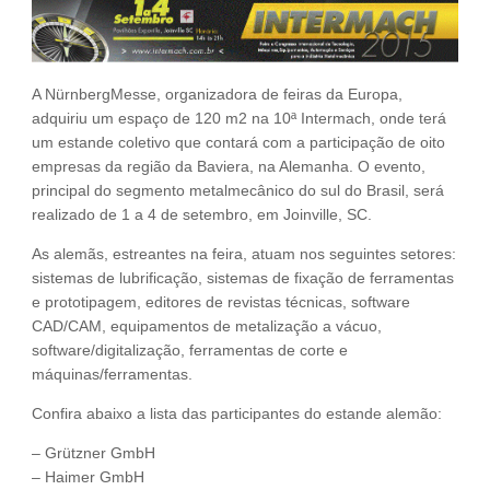
Fale Conosco
NOSSAS ASSOCIADAS
SEJA UM ASSOCIADO
A NürnbergMesse, organizadora de feiras da Europa,
adquiriu um espaço de 120 m2 na 10ª Intermach, onde terá
VAGAS
um estande coletivo que contará com a participação de oito
empresas da região da Baviera, na Alemanha. O evento,
principal do segmento metalmecânico do sul do Brasil, será
realizado de 1 a 4 de setembro, em Joinville, SC.
As alemãs, estreantes na feira, atuam nos seguintes setores:
sistemas de lubrificação, sistemas de fixação de ferramentas
e prototipagem, editores de revistas técnicas, software
CAD/CAM, equipamentos de metalização a vácuo,
software/digitalização, ferramentas de corte e
máquinas/ferramentas.
Confira abaixo a lista das participantes do estande alemão:
– Grützner GmbH
– Haimer GmbH