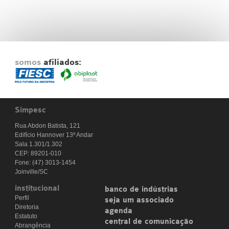
somos
afiliados:
Simpesc
Rua Abdon Batista, 121
Edifício Hannover 13º Andar
Sala 1.301/1.302
CEP: 89201-010
Fone: (47) 3013-1454
Joinville/SC
institucional
banco de indústrias
Perfil
seja um associado
Diretoria
agenda
Estatuto
central de comunicação
Abrangência