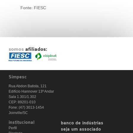
Fonte: FIESC
somos
afiliados:
Simpesc
Rua Abdon Batista, 121
Edifício Hannover 13º Andar
Sala 1.301/1.302
CEP: 89201-010
Fone: (47) 3013-1454
Joinville/SC
institucional
banco de indústrias
Perfil
seja um associado