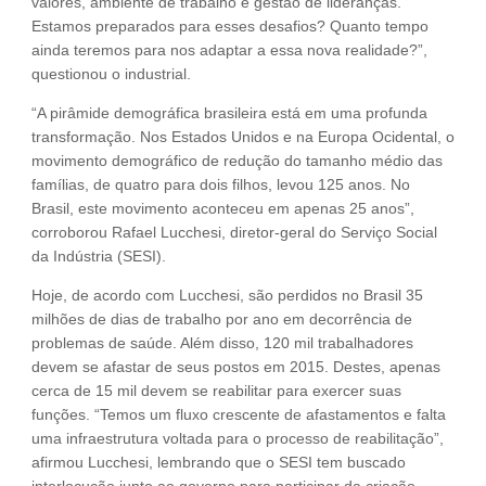
valores, ambiente de trabalho e gestão de lideranças.
Estamos preparados para esses desafios? Quanto tempo
ainda teremos para nos adaptar a essa nova realidade?”,
questionou o industrial.
“A pirâmide demográfica brasileira está em uma profunda
transformação. Nos Estados Unidos e na Europa Ocidental, o
movimento demográfico de redução do tamanho médio das
famílias, de quatro para dois filhos, levou 125 anos. No
Brasil, este movimento aconteceu em apenas 25 anos”,
corroborou Rafael Lucchesi, diretor-geral do Serviço Social
da Indústria (SESI).
Hoje, de acordo com Lucchesi, são perdidos no Brasil 35
milhões de dias de trabalho por ano em decorrência de
problemas de saúde. Além disso, 120 mil trabalhadores
devem se afastar de seus postos em 2015. Destes, apenas
cerca de 15 mil devem se reabilitar para exercer suas
funções. “Temos um fluxo crescente de afastamentos e falta
uma infraestrutura voltada para o processo de reabilitação”,
afirmou Lucchesi, lembrando que o SESI tem buscado
interlocução junto ao governo para participar da criação