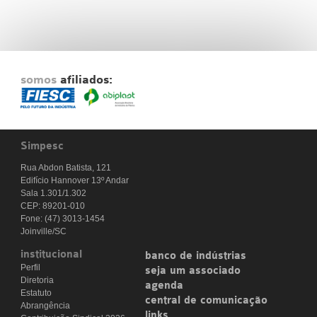
somos
afiliados:
Simpesc
Rua Abdon Batista, 121
Edifício Hannover 13º Andar
Sala 1.301/1.302
CEP: 89201-010
Fone: (47) 3013-1454
Joinville/SC
institucional
banco de indústrias
Perfil
seja um associado
Diretoria
agenda
Estatuto
central de comunicação
Abrangência
links