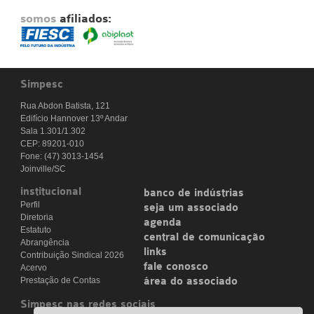
somos
afiliados:
Simpesc
Rua Abdon Batista, 121
Edifício Hannover 13º Andar
Sala 1.301/1.302
CEP: 89201-010
Fone: (47) 3013-1454
Joinville/SC
institucional
banco de indústrias
Perfil
seja um associado
Diretoria
agenda
Estatuto
central de comunicação
Abrangência
links
Contribuição Sindical 2026
fale conosco
Acervo
Prestação de Contas
área do associado
Simpesc nas redes sociais