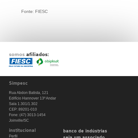
Fonte: FIESC
somos
afiliados:
Simpesc
Rua Abdon Batista, 121
Edifício Hannover 13º Andar
Sala 1.301/1.302
CEP: 89201-010
Fone: (47) 3013-1454
Joinville/SC
institucional
banco de indústrias
Perfil
seja um associado