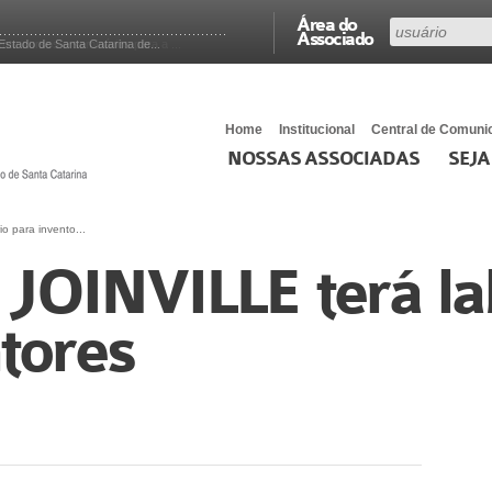
Área do
Associado
stado de Santa Catarina de...
Home
Institucional
Central de Comuni
NOSSAS ASSOCIADAS
SEJA
o para invento...
JOINVILLE terá la
tores