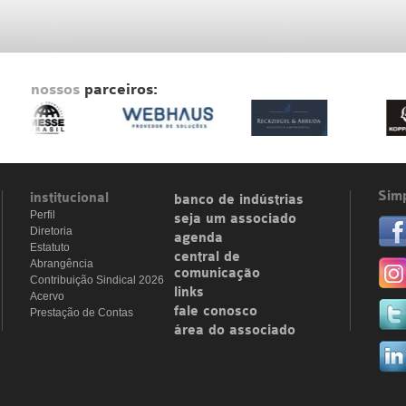
nossos
parceiros:
Simp
institucional
banco de indústrias
Perfil
seja um associado
Diretoria
agenda
Estatuto
central de
Abrangência
comunicação
Contribuição Sindical 2026
links
Acervo
fale conosco
Prestação de Contas
área do associado