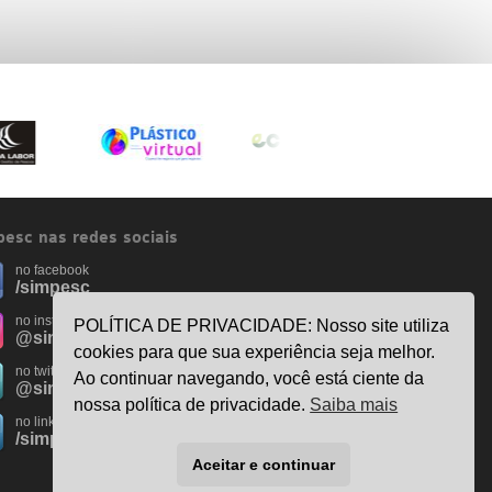
esc nas redes sociais
no facebook
/simpesc
no instagram
POLÍTICA DE PRIVACIDADE: Nosso site utiliza
@simpescplasticos
cookies para que sua experiência seja melhor.
no twitter
Ao continuar navegando, você está ciente da
@simpesc
nossa política de privacidade.
Saiba mais
no linkedin
/simpesc
Aceitar e continuar