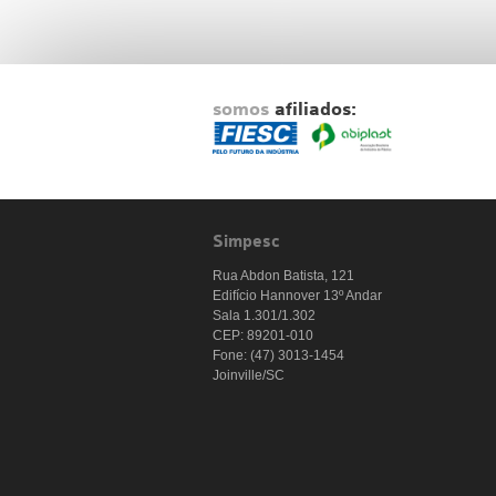
somos
afiliados:
Simpesc
Rua Abdon Batista, 121
Edifício Hannover 13º Andar
Sala 1.301/1.302
CEP: 89201-010
Fone: (47) 3013-1454
Joinville/SC