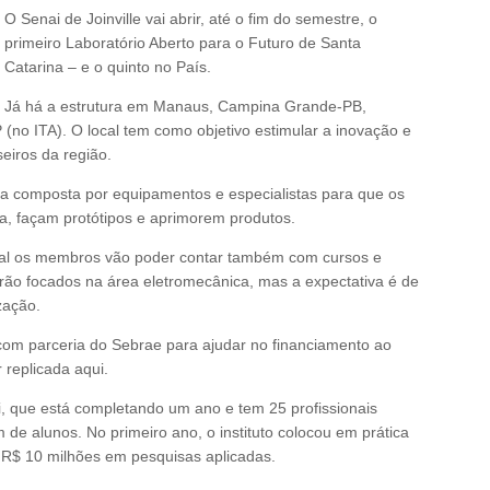
O Senai de Joinville vai abrir, até o fim do semestre, o
primeiro Laboratório Aberto para o Futuro de Santa
Catarina – e o quinto no País.
Já há a estrutura em Manaus, Campina Grande-PB,
o ITA). O local tem como objetivo estimular a inovação e
eiros da região.
tura composta por equipamentos e especialistas para que os
ca, façam protótipos e aprimorem produtos.
ual os membros vão poder contar também com cursos e
serão focados na área eletromecânica, mas a expectativa é de
zação.
 com parceria do Sebrae para ajudar no financiamento ao
replicada aqui.
ai, que está completando um ano e tem 25 profissionais
m de alunos. No primeiro ano, o instituto colocou em prática
 R$ 10 milhões em pesquisas aplicadas.