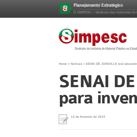
Planejamento Estratégico
Esqueceu sua senha?
O SIMPESC – Sindicato das Indústrias no E
Home
»
Notícias
»
SENAI DE JOINVILLE terá laboratóri
SENAI DE 
para inven
13 de fevereiro de 2015