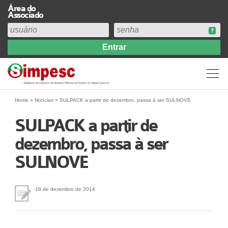
Área do
Associado
Home
Institucional
Perfil
Diretoria
Home
»
Notícias
»
SULPACK a partir de dezembro, passa à ser SULNOVE
Estatuto
SULPACK a partir de
Abrangência
dezembro, passa à ser
Contribuição Sindical 2026
SULNOVE
Acervo
Prestação de Contas
Central de Comunicação
18 de dezembro de 2014
Links
Agenda