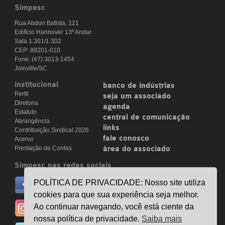
Simpesc
Rua Abdon Batista, 121
Edifício Hannover 13º Andar
Sala 1.301/1.302
CEP: 89201-010
Fone: (47) 3013-1454
Joinville/SC
institucional
banco de indústrias
Perfil
seja um associado
Diretoria
agenda
Estatuto
central de comunicação
Abrangência
links
Contribuição Sindical 2026
fale conosco
Acervo
Prestação de Contas
área do associado
Simpesc nas redes sociais
no facebook
POLÍTICA DE PRIVACIDADE: Nosso site utiliza
/simpesc
cookies para que sua experiência seja melhor.
no instagram
Ao continuar navegando, você está ciente da
@simpescplasticos
nossa política de privacidade.
Saiba mais