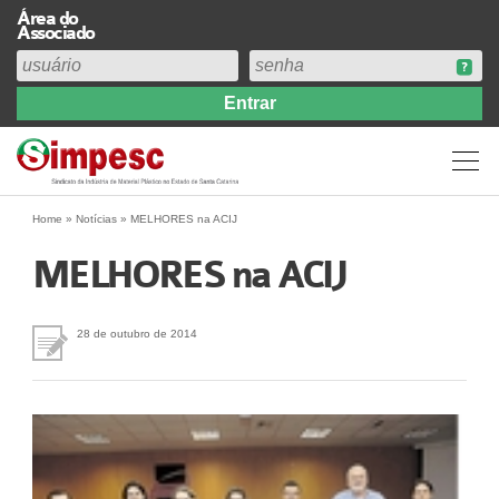
Área do
Associado
Home
Institucional
Perfil
Diretoria
Home
»
Notícias
»
MELHORES na ACIJ
Estatuto
MELHORES na ACIJ
Abrangência
Contribuição Sindical 2026
28 de outubro de 2014
Acervo
Prestação de Contas
Central de Comunicação
Links
Agenda