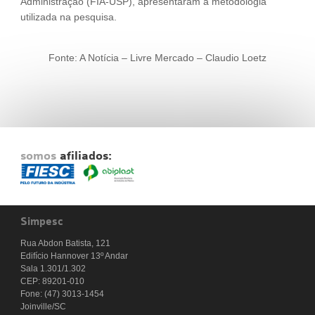
Administração (FIA-USP), apresentaram a metodologia
utilizada na pesquisa.
Fonte: A Notícia – Livre Mercado – Claudio Loetz
somos
afiliados:
Simpesc
Rua Abdon Batista, 121
Edifício Hannover 13º Andar
Sala 1.301/1.302
CEP: 89201-010
Fone: (47) 3013-1454
Joinville/SC