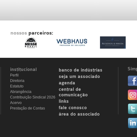
nossos
parceiros:
Simp
institucional
banco de indústrias
Perfil
seja um associado
Diretoria
agenda
Estatuto
central de
Abrangência
comunicação
Contribuição Sindical 2026
links
Acervo
fale conosco
Prestação de Contas
área do associado