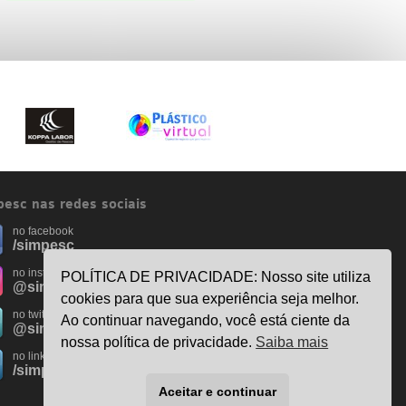
esc nas redes sociais
no facebook
/simpesc
no instagram
POLÍTICA DE PRIVACIDADE: Nosso site utiliza
@simpescplasticos
cookies para que sua experiência seja melhor.
no twitter
Ao continuar navegando, você está ciente da
@simpesc
nossa política de privacidade.
Saiba mais
no linkedin
/simpesc
Aceitar e continuar