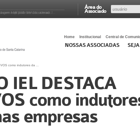
Área do
Associado
lagem hoje pode ser considerad...
a com a MESSE BRASIL, a maior f...
Home
Institucional
Central de Comuni
NOSSAS ASSOCIADAS
SEJA
S como indutores da ...
 IEL DESTACA
S como indutore
nas empresas