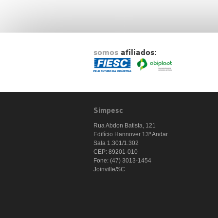
somos
afiliados:
Simpesc
Rua Abdon Batista, 121
Edifício Hannover 13º Andar
Sala 1.301/1.302
CEP: 89201-010
Fone: (47) 3013-1454
Joinville/SC