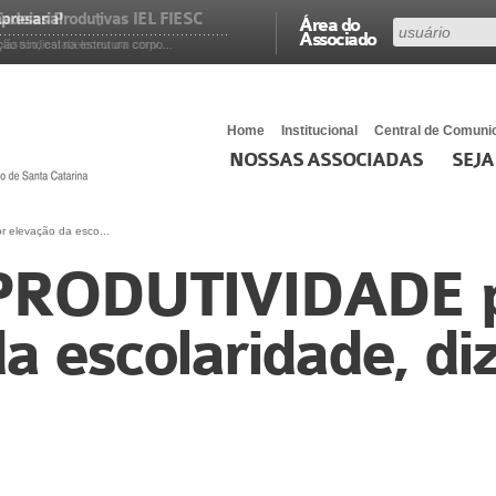
presarial
adeias Produtivas IEL FIESC
Área do
Associado
 sindical na estrutura corpo...
ástico, estabeleceu um conv...
Home
Institucional
Central de Comuni
NOSSAS ASSOCIADAS
SEJA
elevação da esco...
PRODUTIVIDADE p
a escolaridade, di