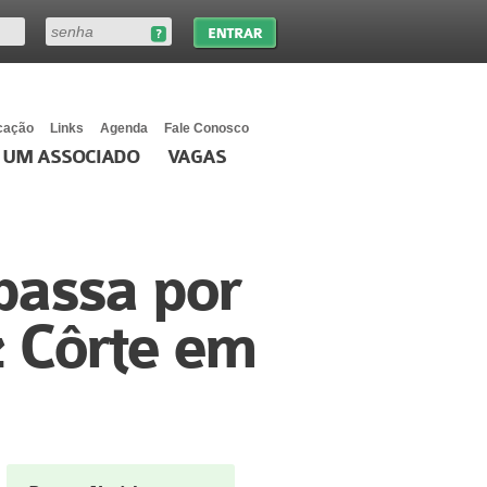
cação
Links
Agenda
Fale Conosco
 UM ASSOCIADO
VAGAS
assa por
z Côrte em