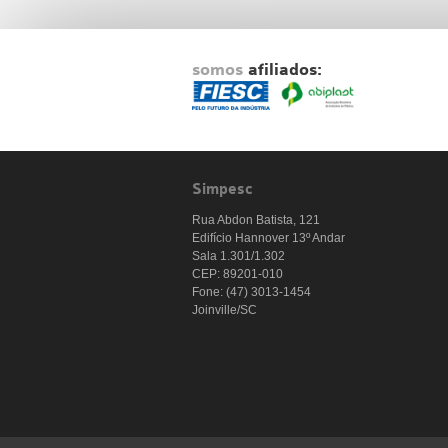
somos
afiliados:
Simpesc
Rua Abdon Batista, 121
Edifício Hannover 13º Andar
Sala 1.301/1.302
CEP: 89201-010
Fone: (47) 3013-1454
Joinville/SC