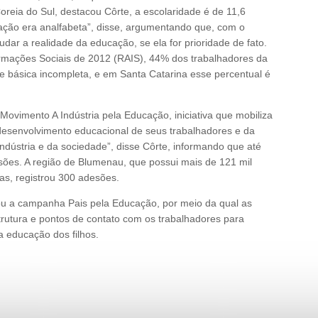
oreia do Sul, destacou Côrte, a escolaridade é de 11,6
lação era analfabeta”, disse, argumentando que, com o
dar a realidade da educação, se ela for prioridade de fato.
rmações Sociais de 2012 (RAIS), 44% dos trabalhadores da
de básica incompleta, e em Santa Catarina esse percentual é
ovimento A Indústria pela Educação, iniciativa que mobiliza
 desenvolvimento educacional de seus trabalhadores e da
dústria e da sociedade”, disse Côrte, informando que até
sões. A região de Blumenau, que possui mais de 121 mil
ias, registrou 300 adesões.
u a campanha Pais pela Educação, por meio da qual as
trutura e pontos de contato com os trabalhadores para
a educação dos filhos.