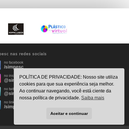
esc nas redes sociais
no facebook
/simpesc
no instagram
POLÍTICA DE PRIVACIDADE: Nosso site utiliza
@simpescplasticos
cookies para que sua experiência seja melhor.
no twitter
Ao continuar navegando, você está ciente da
@simpesc
nossa política de privacidade.
Saiba mais
no linkedin
/simpesc
Aceitar e continuar