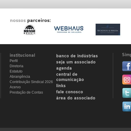
nossos
parceiros:
Simp
institucional
banco de indústrias
Perfil
seja um associado
Diretoria
agenda
Estatuto
central de
Abrangência
comunicação
Contribuição Sindical 2026
links
Acervo
fale conosco
Prestação de Contas
área do associado