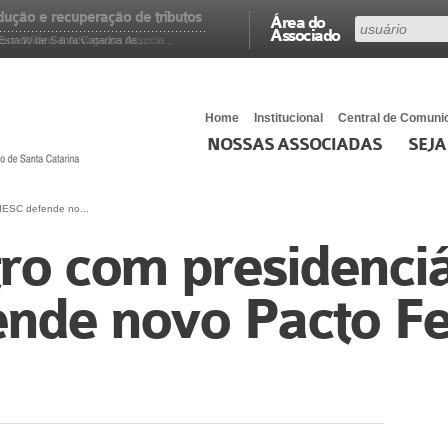
edução e recuperação de tributos
Área do
Associado
stado de Santa Catarina de...
on Wilians & Advogados Associa...
Home
Institucional
Central de Comuni
NOSSAS ASSOCIADAS
SEJA
FIESC defende no...
ro com presidenciá
ende novo Pacto Fe