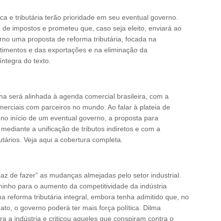
ca e tributária terão prioridade em seu eventual governo.
 de impostos e prometeu que, caso seja eleito, enviará ao
no uma proposta de reforma tributária, focada na
stimentos e das exportações e na eliminação da
íntegra do texto.
rna será alinhada à agenda comercial brasileira, com a
rciais com parceiros no mundo. Ao falar à plateia de
no início de um eventual governo, a proposta para
o, mediante a unificação de tributos indiretos e com a
tários. Veja aqui a cobertura completa.
paz de fazer” as mudanças almejadas pelo setor industrial.
nho para o aumento da competitividade da indústria
uma reforma tributária integral, embora tenha admitido que, no
o, o governo poderá ter mais força política. Dilma
a a indústria e criticou aqueles que conspiram contra o