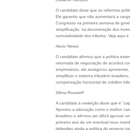
O candidato disse que as reformas políti
Ele garantiu que não aumentará a carga
Congresso na primeira semana de gover
simplificação, na desoneração dos inve
cumulatividade dos tributos. Veja aqui a 
Aécio Neves
O candidato afirmou que a política exte
retomada de negociação de acordos come
empresários, ele assegurou apresentar, 
simplificar o sistema tributário brasileir
compensação horizontal de créditos tribu
Dilma Rousseff
A candidata à reeleição disse que é “ca
Apontou a educação como o melhor cami
brasileiro e afirmou ser difícil aprovar 
primeiro ano de um eventual novo mandat
defendeu ainda a política do governo par