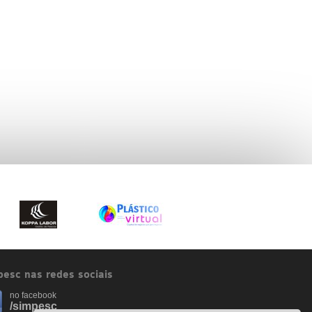
esc nas redes sociais
no facebook
/simpesc