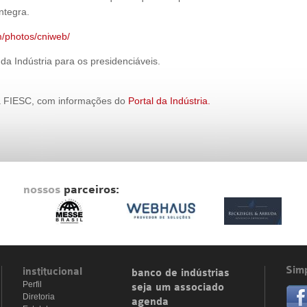
ntegra.
m/photos/cniweb/
a Indústria para os presidenciáveis.
a FIESC, com informações do
Portal da Indústria.
nossos
parceiros:
Simp
institucional
banco de indústrias
Perfil
seja um associado
Diretoria
agenda