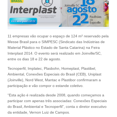
Fale Conosco
NOSSAS ASSOCIADAS
SEJA UM ASSOCIADO
VAGAS
11 empresas vão ocupar o espaço de 124 m² reservado pela
Messe Brasil para o SIMPESC (Sindicato das Indústrias de
Material Plástico no Estado de Santa Catarina) na Feira
Interplast 2014. O evento será realizado em Joinville/SC,
entre os dias 18 e 22 de agosto.
Tecnoperfil, Implatec, Plasbohn, Homeplast, Plastibel,
Ambiental, Conexões Especiais do Brasil (CEB), Uniplast
(Joinville), Nord West, Mantac e Plastibor confirmaram a
participação e vão compor o estande coletivo.
“Esta ação é realizada desde 2008, quando começamos a
participar com apenas três associadas: Conexões Especiais
do Brasil, Ambiental e Tecnoperfil”, conta o diretor executivo
da entidade, Vernon Luiz de Campos.