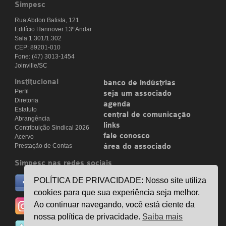
Simpesc
Rua Abdon Batista, 121
Edifício Hannover 13º Andar
Sala 1.301/1.302
CEP: 89201-010
Fone: (47) 3013-1454
Joinville/SC
institucional
banco de indústrias
Perfil
seja um associado
Diretoria
agenda
Estatuto
central de comunicação
Abrangência
links
Contribuição Sindical 2026
fale conosco
Acervo
Prestação de Contas
área do associado
Simpesc nas redes sociais
no facebook
POLÍTICA DE PRIVACIDADE: Nosso site utiliza
/simpesc
cookies para que sua experiência seja melhor.
no instagram
Ao continuar navegando, você está ciente da
@simpescplasticos
nossa política de privacidade.
Saiba mais
no twitter