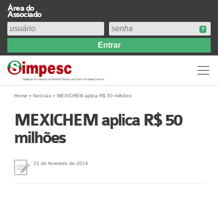
Área do
Associado
Home
Institucional
Perfil
Diretoria
Home
»
Notícias
»
MEXICHEM aplica R$ 50 milhões
Estatuto
MEXICHEM aplica R$ 50
Abrangência
milhões
Contribuição Sindical 2026
Acervo
Prestação de Contas
21 de fevereiro de 2014
Central de Comunicação
Links
Agenda