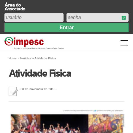
Área do
Associado
Home
Institucional
Perfil
Diretoria
Home
»
Notícias
»
Atividade Física
Estatuto
Atividade Física
Abrangência
Contribuição Sindical 2026
28 de novembro de 2013
Acervo
Prestação de Contas
Central de Comunicação
Links
Agenda