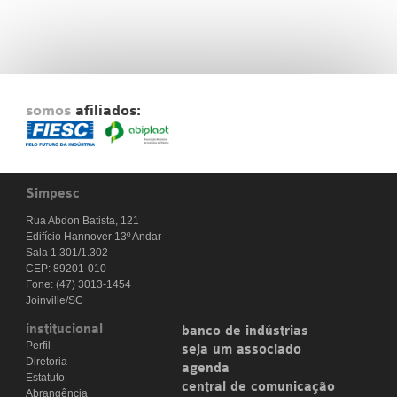
somos
afiliados:
Simpesc
Rua Abdon Batista, 121
Edifício Hannover 13º Andar
Sala 1.301/1.302
CEP: 89201-010
Fone: (47) 3013-1454
Joinville/SC
institucional
banco de indústrias
Perfil
seja um associado
Diretoria
agenda
Estatuto
central de comunicação
Abrangência