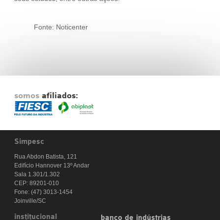
Fonte: Noticenter
somos
afiliados:
Simpesc
Rua Abdon Batista, 121
Edifício Hannover 13º Andar
Sala 1.301/1.302
CEP: 89201-010
Fone: (47) 3013-1454
Joinville/SC
institucional
banco de indústrias