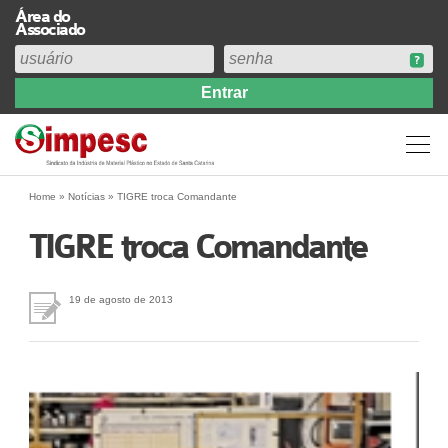
Área do
Associado
Home
Institucional
Perfil
Diretoria
Home
»
Notícias
»
TIGRE troca Comandante
Estatuto
TIGRE troca Comandante
Abrangência
Contribuição Sindical 2026
19 de agosto de 2013
Acervo
Prestação de Contas
Central de Comunicação
Links
Agenda