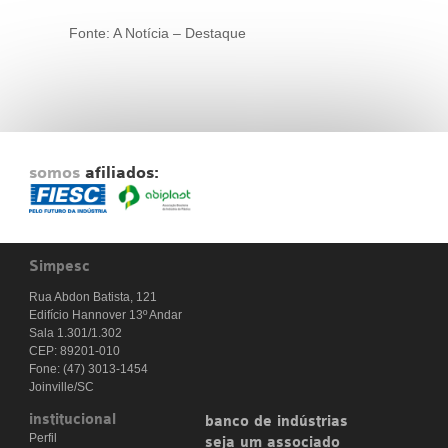
Fonte: A Notícia – Destaque
somos
afiliados:
Simpesc
Rua Abdon Batista, 121
Edifício Hannover 13º Andar
Sala 1.301/1.302
CEP: 89201-010
Fone: (47) 3013-1454
Joinville/SC
institucional
banco de indústrias
Perfil
seja um associado