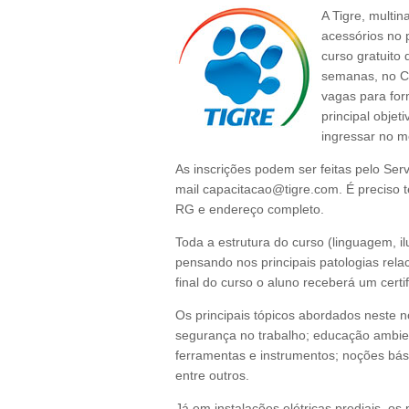
A Tigre, multin
acessórios no 
curso gratuito 
semanas, no Ce
vagas para for
principal obje
ingressar no m
As inscrições podem ser feitas pelo Ser
mail capacitacao@tigre.com. É preciso 
RG e endereço completo.
Toda a estrutura do curso (linguagem, i
pensando nos principais patologias rela
final do curso o aluno receberá um cert
Os principais tópicos abordados neste no
segurança no trabalho; educação ambient
ferramentas e instrumentos; noções bá
entre outros.
Já em instalações elétricas prediais, os 