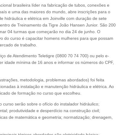
acional brasileira líder na fabricação de tubos, conexões e
país e uma das maiores do mundo, abre inscrições para o
de hidráulica e elétrica em Joinville com duração de sete
ntro de Treinamento da Tigre João Hansen Junior. São 200
mar 04 turmas que começarão no dia 24 de junho. O
tivo do curso é capacitar homens mulheres para que possam
ercado de trabalho.
viço de Atendimento Teletigre (0800 70 74 700) ou pelo e-
ter idade mínima de 16 anos e informar os números do CPF,
lustrações, metodologia, problemas abordados) foi feita
cionadas à instalação e manutenção hidráulica e elétrica. Ao
ificado de formação no curso que escolheu.
 curso serão sobre o ofício do instalador hidráulico;
al; produtividade e desperdício na construção civil;
sicas de matemática e geometria; normatização; drenagem,
principais tópicos abordados são eletricidade básica;