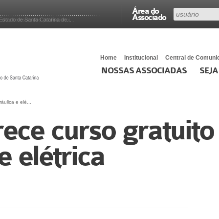
Área do
Associado
e interesse dos profissionai...
stado de Santa Catarina de...
Home
Institucional
Central de Comuni
NOSSAS ASSOCIADAS
SEJA
áulica e elé...
ece curso gratuito
e elétrica