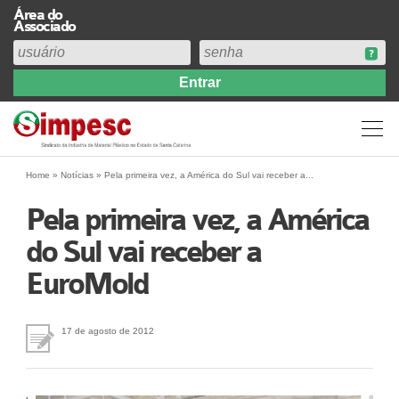
Área do
Associado
Home
Institucional
Perfil
Diretoria
Home
»
Notícias
»
Pela primeira vez, a América do Sul vai receber a...
Estatuto
Pela primeira vez, a América
Abrangência
do Sul vai receber a
Contribuição Sindical 2026
EuroMold
Acervo
Prestação de Contas
Central de Comunicação
17 de agosto de 2012
Links
Agenda