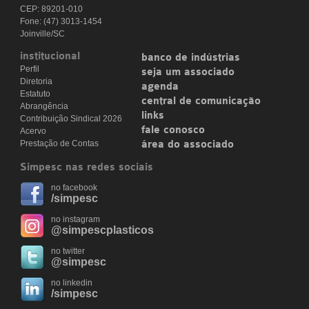
CEP: 89201-010
Fone: (47) 3013-1454
Joinville/SC
institucional
banco de indústrias
Perfil
seja um associado
Diretoria
agenda
Estatuto
central de comunicação
Abrangência
links
Contribuição Sindical 2026
fale conosco
Acervo
Prestação de Contas
área do associado
Simpesc nas redes sociais
no facebook
/simpesc
no instagram
@simpescplasticos
no twitter
@simpesc
no linkedin
/simpesc