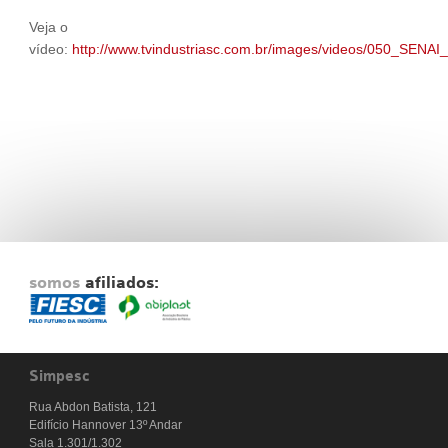
Veja o
vídeo:
http://www.tvindustriasc.com.br/images/videos/050_SENA
somos
afiliados:
Simpesc
Rua Abdon Batista, 121
Edifício Hannover 13º Andar
Sala 1.301/1.302